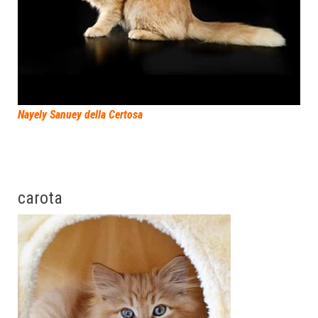
Nayely Sanuey della Certosa
carota